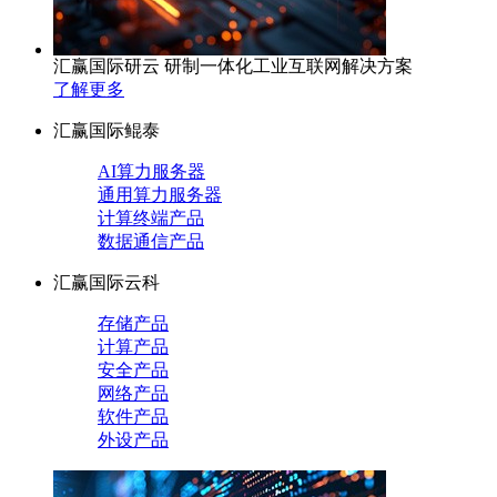
汇赢国际研云 研制一体化工业互联网解决方案
了解更多
汇赢国际鲲泰
AI算力服务器
通用算力服务器
计算终端产品
数据通信产品
汇赢国际云科
存储产品
计算产品
安全产品
网络产品
软件产品
外设产品