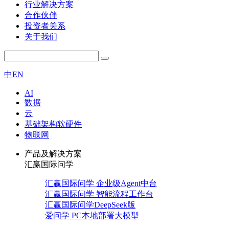
行业解决方案
合作伙伴
投资者关系
关于我们
中
EN
AI
数据
云
基础架构软硬件
物联网
产品及解决方案
汇赢国际问学
汇赢国际问学 企业级Agent中台
汇赢国际问学 智能流程工作台
汇赢国际问学DeepSeek版
爱问学 PC本地部署大模型