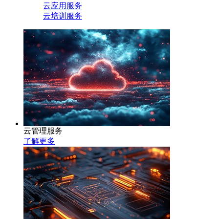
云应用服务
云培训服务
云管理服务
了解更多