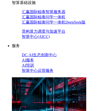
智算基础设施
汇赢国际鲲泰智算服务器
汇赢国际鲲泰问学一体机
汇赢国际鲲泰问学一体机DeepSeek版
异构算力调度与加速平台
智算中心(AICC)
服务
DC·AI生态创新中心
AI服务
AI培训
智算中心运营服务