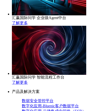
汇赢国际问学 企业级Agent中台
了解更多
汇赢国际问学 智能流程工作台
了解更多
产品及解决方案
数据安全管控平台
数字化应用-Bluenic客户数据平台